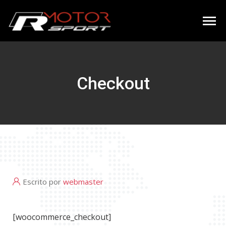
Checkout
Escrito por
webmaster
[woocommerce_checkout]